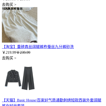
去购买 >
【淘宝】重磅真丝阔腿裤柞蚕丝九分裤砂洗
￥
219.99
￥239.99
去购买 >
【天猫】Basic House/百家好气质通勤刺绣短款西装外套阔腿
裤女时尚套装