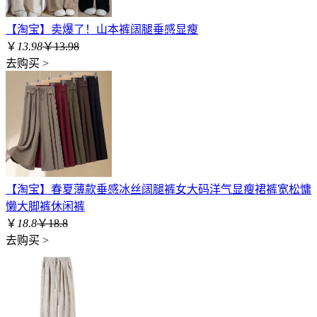
【淘宝】卖爆了！山本裤阔腿垂感显瘦
￥
13.98
￥13.98
去购买 >
【淘宝】春夏薄款垂感冰丝阔腿裤女大码洋气显瘦裙裤宽松慵
懒大脚裤休闲裤
￥
18.8
￥18.8
去购买 >