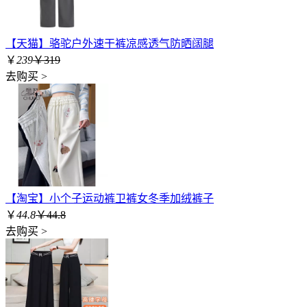
【天猫】骆驼户外速干裤凉感透气防晒阔腿
￥
239
￥319
去购买 >
【淘宝】小个子运动裤卫裤女冬季加绒裤子
￥
44.8
￥44.8
去购买 >