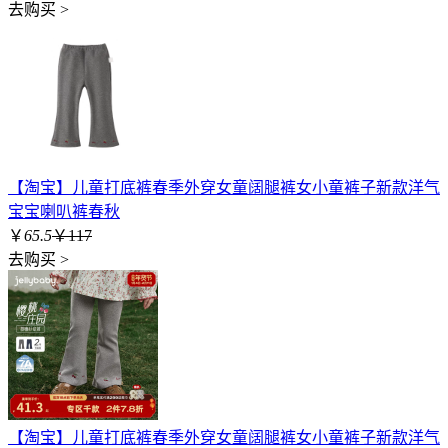
去购买 >
【淘宝】儿童打底裤春季外穿女童阔腿裤女小童裤子新款洋气
宝宝喇叭裤春秋
￥
65.5
￥117
去购买 >
【淘宝】儿童打底裤春季外穿女童阔腿裤女小童裤子新款洋气