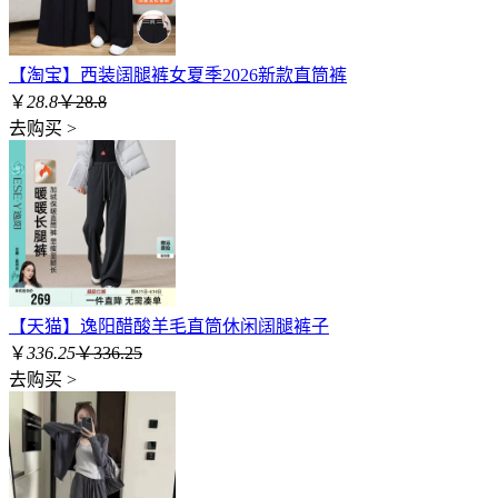
【淘宝】西装阔腿裤女夏季2026新款直筒裤
￥
28.8
￥28.8
去购买 >
【天猫】逸阳醋酸羊毛直筒休闲阔腿裤子
￥
336.25
￥336.25
去购买 >