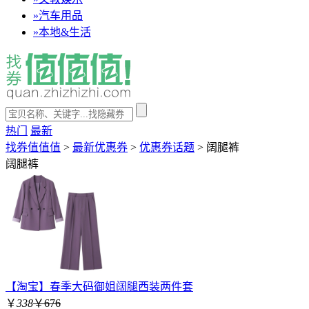
»
汽车用品
»
本地&生活
热门
最新
找券值值值
>
最新优惠券
>
优惠券话题
>
阔腿裤
阔腿裤
【淘宝】春季大码御姐阔腿西装两件套
￥
338
￥676