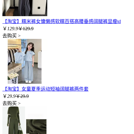
【淘宝】糯米裤女慵懒感软糯百搭高腰垂感阔腿裤显瘦td
￥
129.9
￥129.9
去购买 >
【淘宝】女童夏季运动短袖阔腿裤两件套
￥
29.9
￥29.9
去购买 >