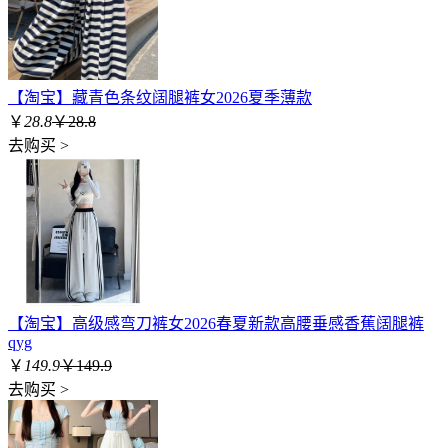
【淘宝】藏青色条纹阔腿裤女2026夏季薄款
￥
28.8
￥28.8
去购买 >
【淘宝】高级感弯刀裤女2026春夏新款高腰垂感香蕉阔腿裤
qyg
￥
149.9
￥149.9
去购买 >