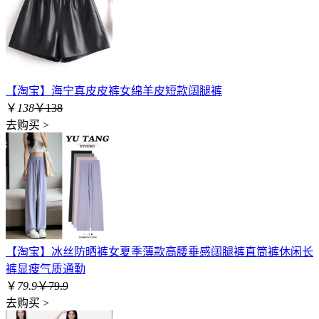
【淘宝】海宁真皮皮裤女绵羊皮短款阔腿裤
￥
138
￥138
去购买 >
【淘宝】冰丝防晒裤女夏季薄款高腰垂感阔腿裤直筒裤休闲长
裤显瘦气质通勤
￥
79.9
￥79.9
去购买 >