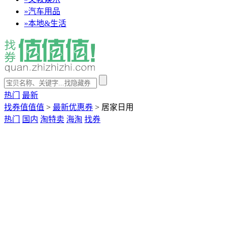
»
汽车用品
»
本地&生活
热门
最新
找券值值值
>
最新优惠券
>
居家日用
热门
国内
淘特卖
海淘
找券