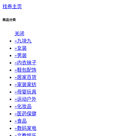
找券主页
商品分类
关闭
»
九块九
»
女装
»
男装
»
内衣袜子
»
鞋包配饰
»
居家百货
»
家装家纺
»
母婴玩具
»
运动户外
»
化妆品
»
医药保健
»
食品
»
数码家电
»
文教娱乐