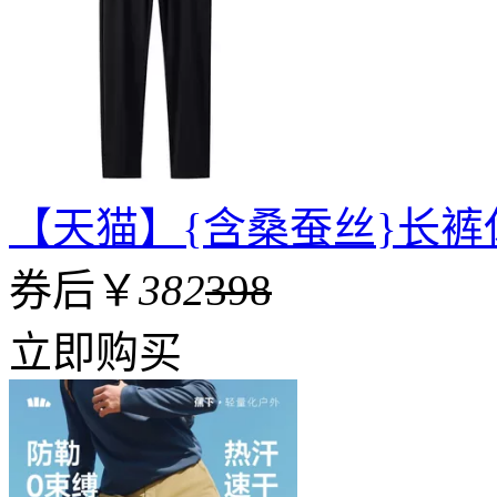
【天猫】{含桑蚕丝}长
券后￥
382
398
立即购买