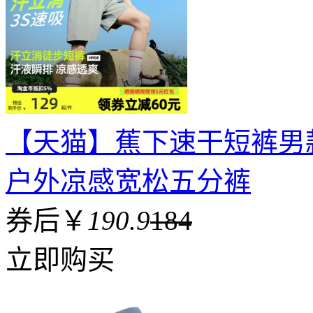
【天猫】蕉下速干短裤男
户外凉感宽松五分裤
券后￥
190.9
184
立即购买