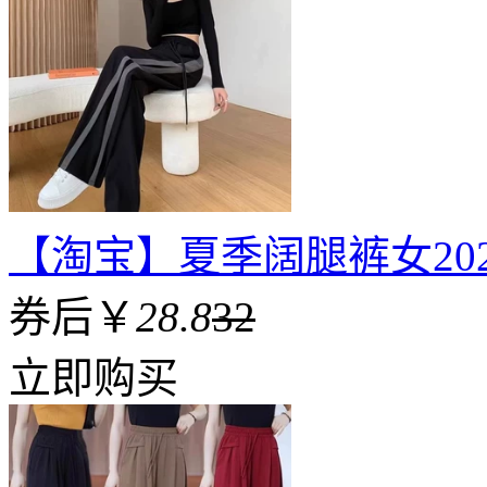
【淘宝】夏季阔腿裤女20
券后￥
28.8
32
立即购买