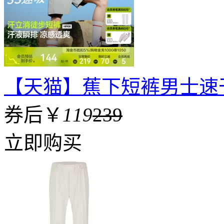
【天猫】蕉下短裤男士速
券后￥
119
239
立即购买