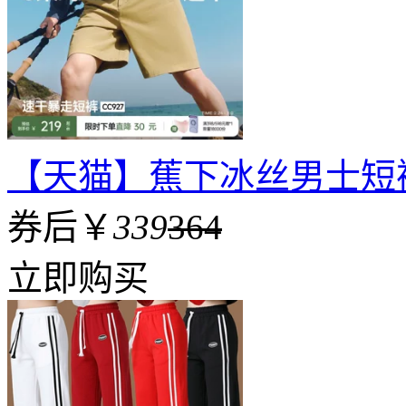
【天猫】蕉下冰丝男士短
券后￥
339
364
立即购买