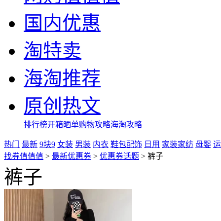
国内优惠
淘特卖
海淘推荐
原创热文
排行榜
开箱晒单
购物攻略
海淘攻略
热门
最新
9块9
女装
男装
内衣
鞋包配饰
日用
家装家纺
母婴
运
找券值值值
>
最新优惠券
>
优惠券话题
>
裤子
裤子