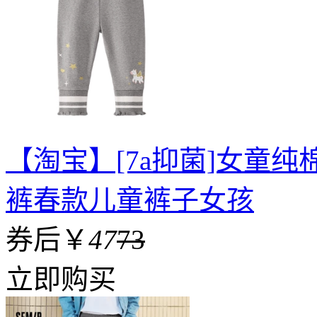
【淘宝】[7a抑菌]女童
裤春款儿童裤子女孩
券后￥
47
73
立即购买