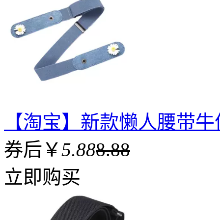
【淘宝】新款懒人腰带牛
券后￥
5.88
8.88
立即购买