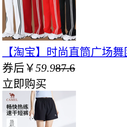
【淘宝】时尚直筒广场舞
券后￥
59.9
87.6
立即购买