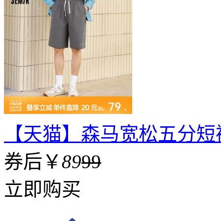
【天猫】森马宽松五分短
券后￥
89
99
立即购买