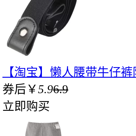
【淘宝】懒人腰带牛仔裤
券后￥
5.9
6.9
立即购买