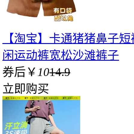
【淘宝】卡通猪猪鼻子短
闲运动裤宽松沙滩裤子
券后￥
10
14.9
立即购买