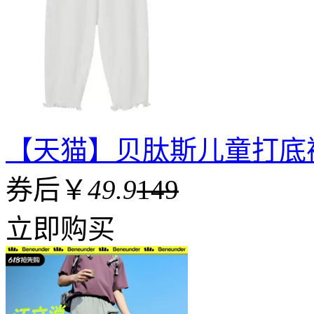
【天猫】贝肽斯儿童打底
券后￥
49.9
149
立即购买