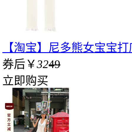
【淘宝】尼多熊女宝宝打
券后￥
32
49
立即购买