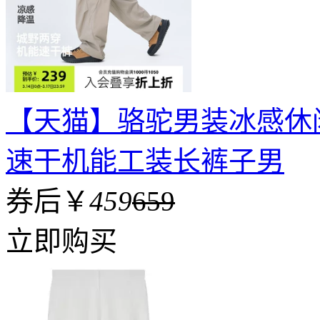
【天猫】骆驼男装冰感休闲
速干机能工装长裤子男
券后￥
459
659
立即购买