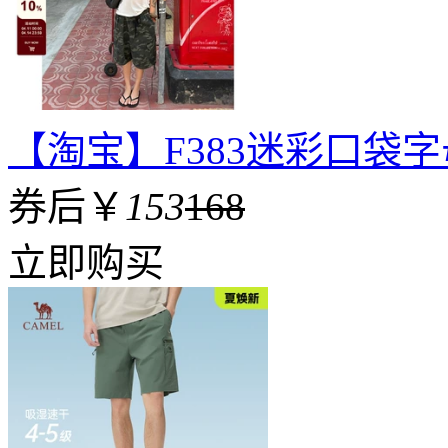
【淘宝】F383迷彩口袋
券后￥
153
168
立即购买