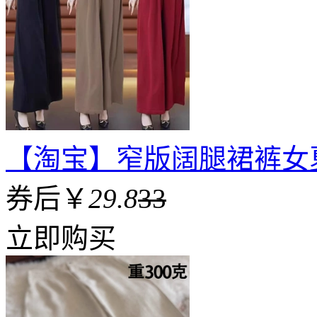
【淘宝】窄版阔腿裙裤女
券后￥
29.8
33
立即购买