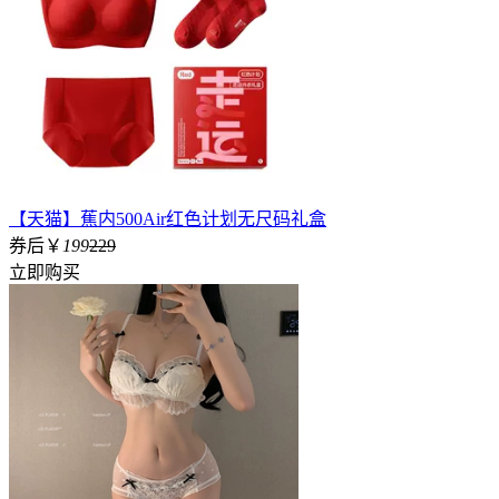
【天猫】蕉内500Air红色计划无尺码礼盒
券后￥
199
229
立即购买