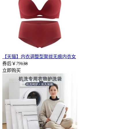
【天猫】内衣调整型聚拢无痕内衣女
券后￥
79
138
立即购买