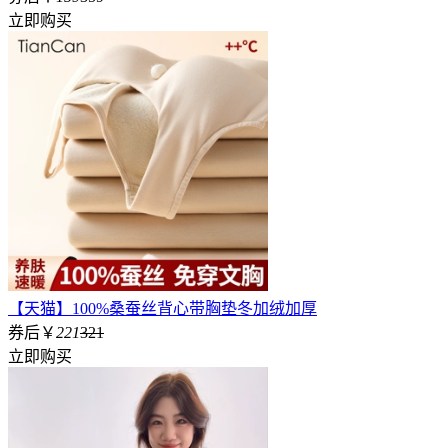
立即购买
【天猫】100%桑蚕丝背心带胸垫冬加绒加厚
券后￥
221
321
立即购买