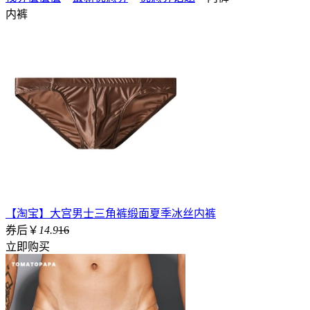
内裤
【淘宝】大宫男士三角裤缎面夏季冰丝内裤
券后￥
14.9
16
立即购买