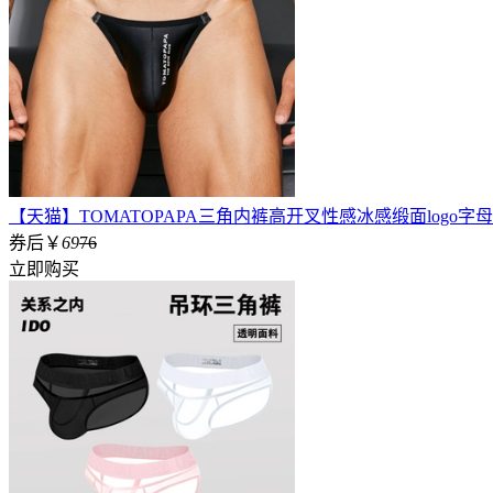
【天猫】TOMATOPAPA三角内裤高开叉性感冰感缎面logo
券后￥
69
76
立即购买