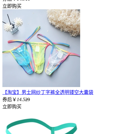
立即购买
【淘宝】男士网纱丁字裤全透明镂空大囊袋
券后￥
14.5
29
立即购买