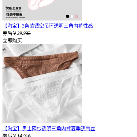
【淘宝】3条装镂空吊环透明三角内裤性感
券后￥
29.9
33
立即购买
【淘宝】男士网纱透明三角内裤夏季透气丝
券后￥
14.9
16