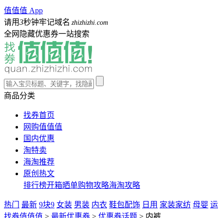
值值值 App
请用
3
秒钟牢记域名
zhizhizhi.com
全网隐藏优惠券一站搜索
商品分类
找券首页
网购值值值
国内优惠
淘特卖
海淘推荐
原创热文
排行榜
开箱晒单
购物攻略
海淘攻略
热门
最新
9块9
女装
男装
内衣
鞋包配饰
日用
家装家纺
母婴
运
找券值值值
>
最新优惠券
>
优惠券话题
>
内裤