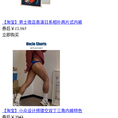
【淘宝】男士夜店表演日系相扑两片式内裤
券后￥
15.9
17
立即购买
【淘宝】小众设计感镂空双丁三角内裤特色
券后￥
39
43