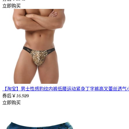
立即购买
【淘宝】男士性感豹纹内裤低腰运动紧身丁字裤高叉蕾丝透气
券后￥
16.9
29
立即购买