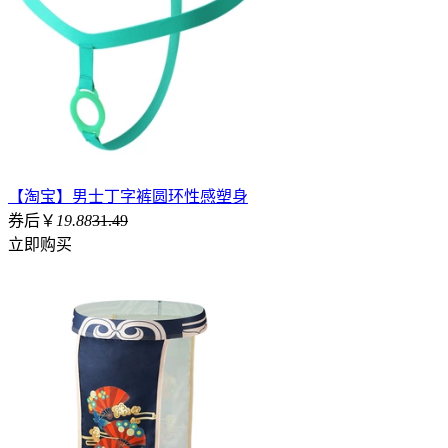
【淘宝】男士丁字裤圆环性感塑身
券后￥
19.88
31.49
立即购买