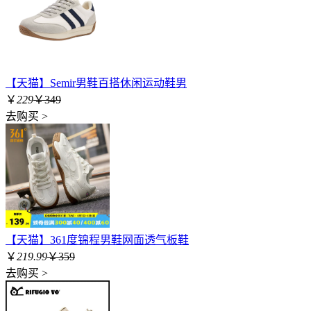
【天猫】Semir男鞋百搭休闲运动鞋男
￥
229
￥349
去购买 >
【天猫】361度锦程男鞋网面透气板鞋
￥
219.99
￥359
去购买 >