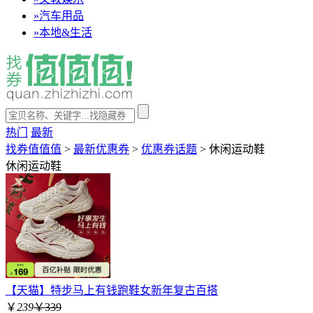
»
汽车用品
»
本地&生活
热门
最新
找券值值值
>
最新优惠券
>
优惠券话题
>
休闲运动鞋
休闲运动鞋
【天猫】特步马上有钱跑鞋女新年复古百搭
￥
239
￥339