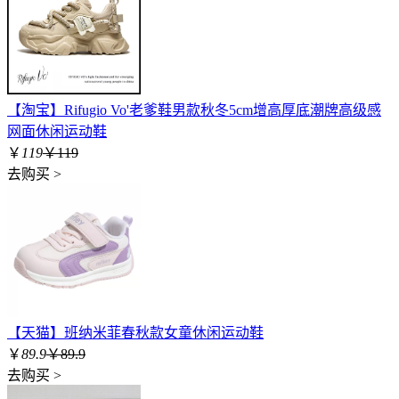
【淘宝】Rifugio Vo'老爹鞋男款秋冬5cm增高厚底潮牌高级感
网面休闲运动鞋
￥
119
￥119
去购买 >
【天猫】班纳米菲春秋款女童休闲运动鞋
￥
89.9
￥89.9
去购买 >