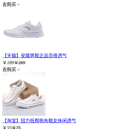
去购买 >
【天猫】安踏男鞋正品百搭透气
￥
189
￥269
去购买 >
【淘宝】回力低帮帆布鞋女休闲透气
￥
55
￥75