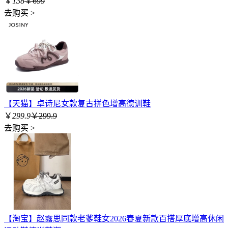
￥
138
￥699
去购买 >
【天猫】卓诗尼女款复古拼色增高德训鞋
￥
299.9
￥299.9
去购买 >
【淘宝】赵露思同款老爹鞋女2026春夏新款百搭厚底增高休闲