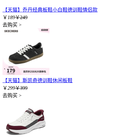
【天猫】乔丹经典板鞋小白鞋德训鞋情侣款
￥
189
￥249
去购买 >
【天猫】斯凯奇德训鞋休闲板鞋
￥
299
￥399
去购买 >