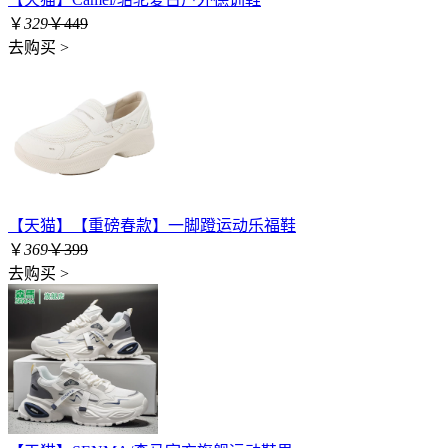
￥
329
￥449
去购买 >
【天猫】【重磅春款】一脚蹬运动乐福鞋
￥
369
￥399
去购买 >