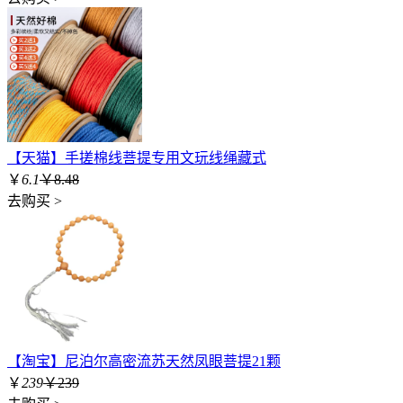
【天猫】手搓棉线菩提专用文玩线绳藏式
￥
6.1
￥8.48
去购买 >
【淘宝】尼泊尔高密流苏天然凤眼菩提21颗
￥
239
￥239