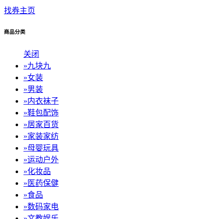
找券主页
商品分类
关闭
»
九块九
»
女装
»
男装
»
内衣袜子
»
鞋包配饰
»
居家百货
»
家装家纺
»
母婴玩具
»
运动户外
»
化妆品
»
医药保健
»
食品
»
数码家电
»
文教娱乐