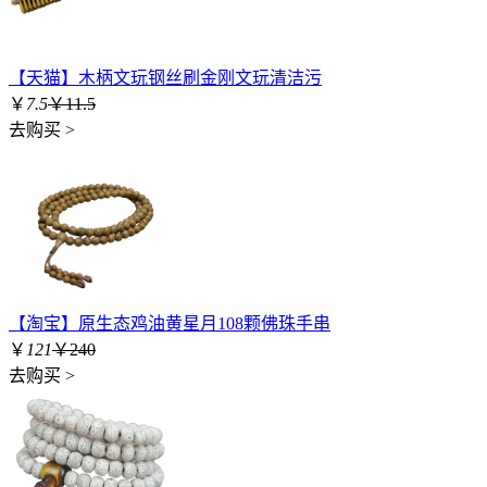
【天猫】木柄文玩钢丝刷金刚文玩清洁污
￥
7.5
￥11.5
去购买 >
【淘宝】原生态鸡油黄星月108颗佛珠手串
￥
121
￥240
去购买 >