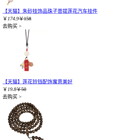
【天猫】朱砂挂饰品珠子菩提莲花汽车挂件
￥
174.9
￥158
去购买 >
【天猫】莲花铃铛配饰寓意美好
￥
19.8
￥50
去购买 >