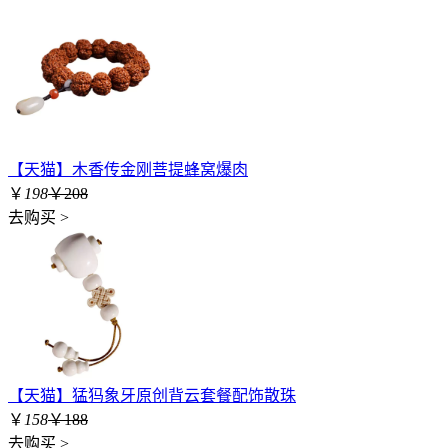
【天猫】木香传金刚菩提蜂窝爆肉
￥
198
￥208
去购买 >
【天猫】猛犸象牙原创背云套餐配饰散珠
￥
158
￥188
去购买 >