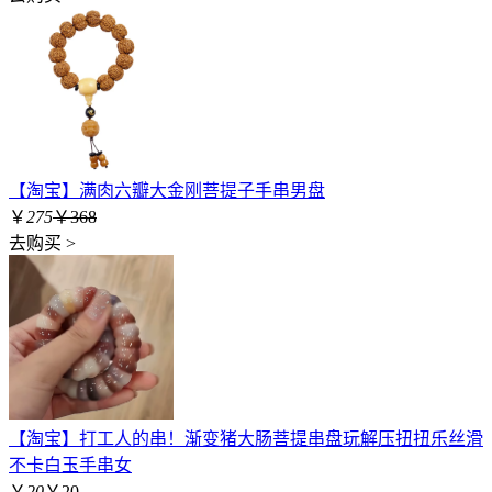
【淘宝】满肉六瓣大金刚菩提子手串男盘
￥
275
￥368
去购买 >
【淘宝】打工人的串！渐变猪大肠菩提串盘玩解压扭扭乐丝滑
不卡白玉手串女
￥
20
￥20