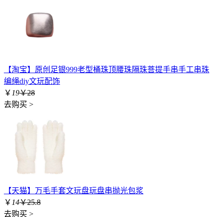
【淘宝】原创足银999老型桶珠顶腰珠隔珠菩提手串手工串珠
编绳diy文玩配饰
￥
19
￥28
去购买 >
【天猫】万毛手套文玩盘玩盘串抛光包浆
￥
14
￥25.8
去购买 >