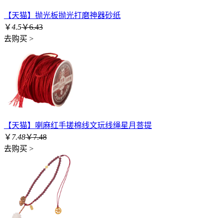
【天猫】抛光板抛光打磨神器砂纸
￥
4.5
￥6.43
去购买 >
【天猫】喇麻红手搓棉线文玩线绳星月菩提
￥
7.48
￥7.48
去购买 >