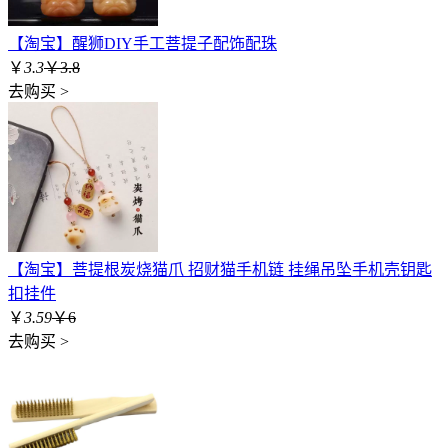
【淘宝】醒狮DIY手工菩提子配饰配珠
￥
3.3
￥3.8
去购买 >
【淘宝】菩提根炭烧猫爪 招财猫手机链 挂绳吊坠手机壳钥匙
扣挂件
￥
3.59
￥6
去购买 >