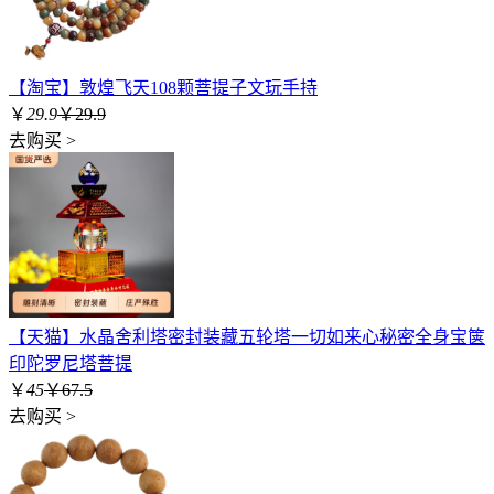
【淘宝】敦煌飞天108颗菩提子文玩手持
￥
29.9
￥29.9
去购买 >
【天猫】水晶舍利塔密封装藏五轮塔一切如来心秘密全身宝箧
印陀罗尼塔菩提
￥
45
￥67.5
去购买 >