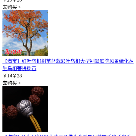
去购买 >
【淘宝】红叶乌桕树苗盆栽彩叶乌桕大型别墅庭院风景绿化丛
生乌桕菩提树苗
￥
14
￥28
去购买 >