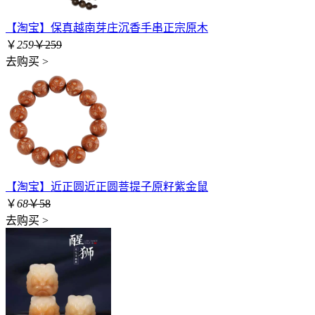
【淘宝】保真越南芽庄沉香手串正宗原木
￥
259
￥259
去购买 >
【淘宝】近正圆近正圆菩提子原籽紫金鼠
￥
68
￥58
去购买 >