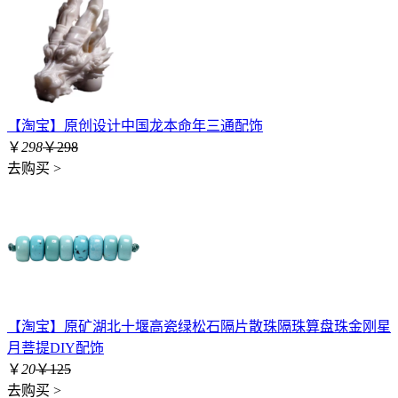
【淘宝】原创设计中国龙本命年三通配饰
￥
298
￥298
去购买 >
【淘宝】原矿湖北十堰高瓷绿松石隔片散珠隔珠算盘珠金刚星
月菩提DIY配饰
￥
20
￥125
去购买 >