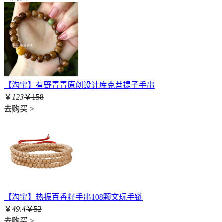
【淘宝】有野青青原创设计库克菩提子手串
￥
123
￥158
去购买 >
【淘宝】热振百香籽手串108颗文玩手链
￥
49.4
￥52
去购买 >