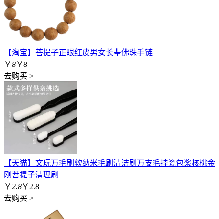
【淘宝】菩提子正眼红皮男女长辈佛珠手链
￥
8
￥8
去购买 >
【天猫】文玩万毛刷软纳米毛刷清洁刷万支毛挂瓷包浆核桃金
刚菩提子清理刷
￥
2.8
￥2.8
去购买 >