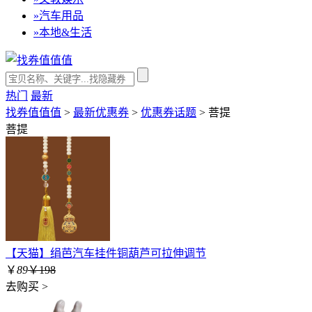
»
汽车用品
»
本地&生活
热门
最新
找券值值值
>
最新优惠券
>
优惠券话题
>
菩提
菩提
【天猫】绢芭汽车挂件铜葫芦可拉伸调节
￥
89
￥198
去购买 >