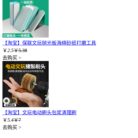
【淘宝】保联文玩抛光板海绵砂纸打磨工具
￥
2.5
￥5.38
去购买 >
【淘宝】文玩电动刷头包浆清理刷
￥
5.4
￥7
去购买 >