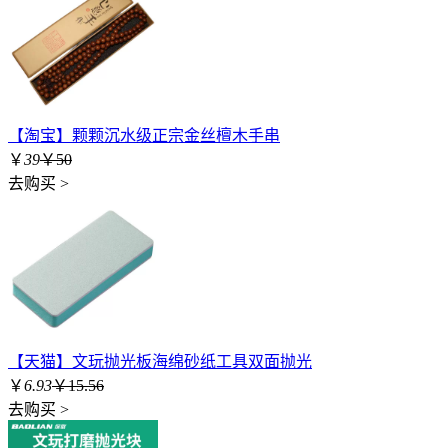
【淘宝】颗颗沉水级正宗金丝檀木手串
￥
39
￥50
去购买 >
【天猫】文玩抛光板海绵砂纸工具双面抛光
￥
6.93
￥15.56
去购买 >