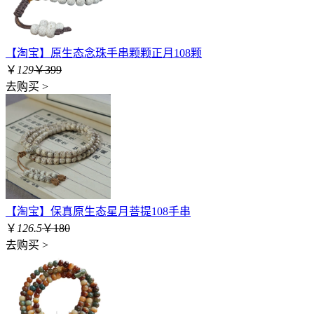
【淘宝】原生态念珠手串颗颗正月108颗
￥
129
￥399
去购买 >
【淘宝】保真原生态星月菩提108手串
￥
126.5
￥180
去购买 >