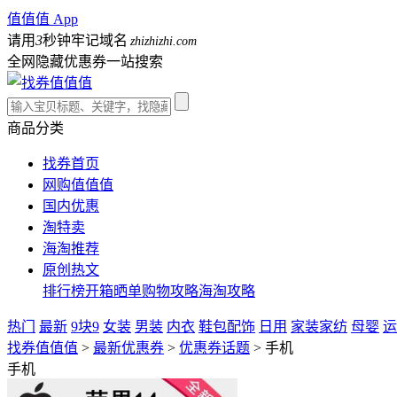
值值值 App
请用
3
秒钟牢记域名
zhizhizhi.com
全网隐藏优惠券一站搜索
商品分类
找券首页
网购值值值
国内优惠
淘特卖
海淘推荐
原创热文
排行榜
开箱晒单
购物攻略
海淘攻略
热门
最新
9块9
女装
男装
内衣
鞋包配饰
日用
家装家纺
母婴
运
找券值值值
>
最新优惠券
>
优惠券话题
>
手机
手机