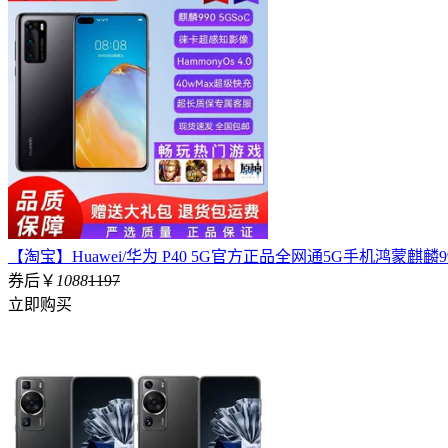
【淘宝】Huawei/华为 P40 5G官方正品全网通5G手机鸿蒙麒麟9
券后￥
1088
1197
立即购买