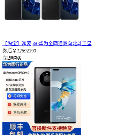
【淘宝】鸿蒙p60华为全网通双向北斗卫星
券后￥
1269
2199
立即购买