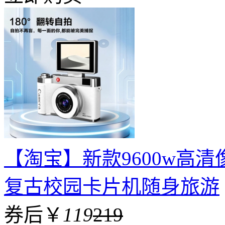
【淘宝】新款9600w高
复古校园卡片机随身旅游
券后￥
119
219