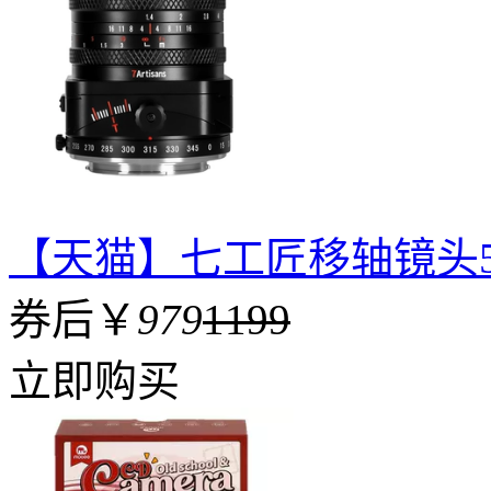
【天猫】七工匠移轴镜头50
券后￥
979
1199
立即购买