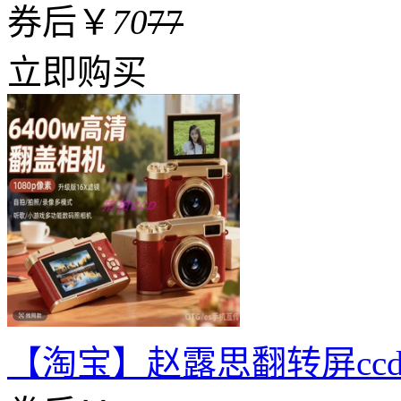
券后￥
70
77
立即购买
【淘宝】赵露思翻转屏cc