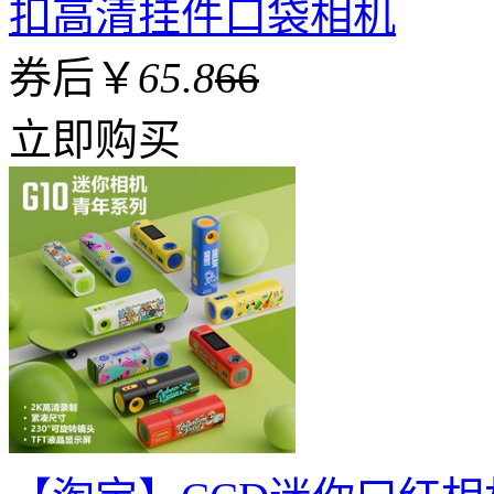
扣高清挂件口袋相机
券后￥
65.8
66
立即购买