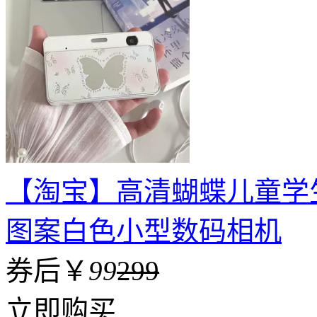
【淘宝】高清蝴蝶儿童学
图案白色小型数码相机
券后￥
99
299
立即购买