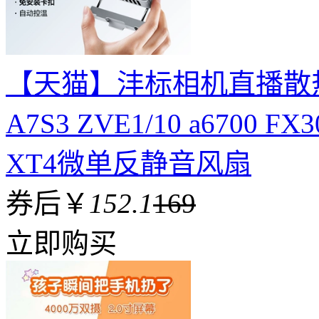
【天猫】沣标相机直播散热器
A7S3 ZVE1/10 a6700 F
XT4微单反静音风扇
券后￥
152.1
169
立即购买