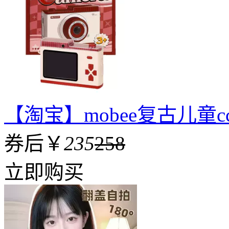
【淘宝】mobee复古儿童
券后￥
235
258
立即购买