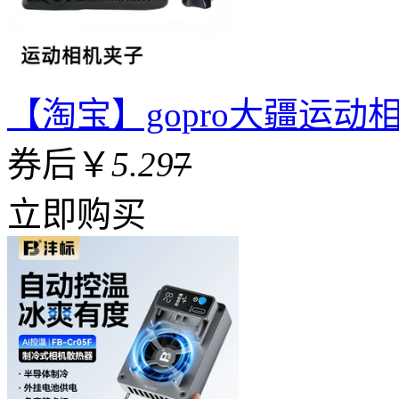
【淘宝】gopro大疆运
券后￥
5.29
7
立即购买