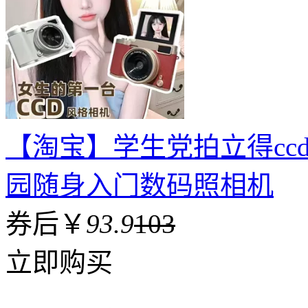
【淘宝】学生党拍立得cc
园随身入门数码照相机
券后￥
93.9
103
立即购买