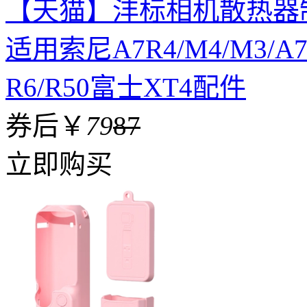
【天猫】沣标相机散热器
适用索尼A7R4/M4/M3/A7C
R6/R50富士XT4配件
券后￥
79
87
立即购买