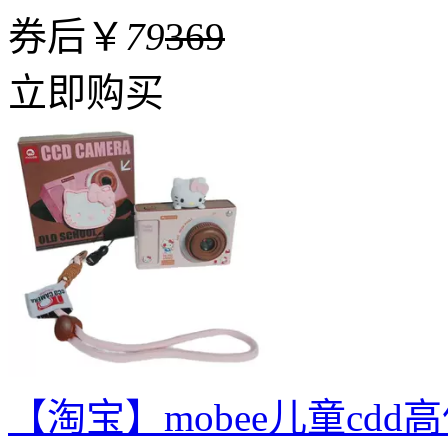
券后￥
79
369
立即购买
【淘宝】mobee儿童cd