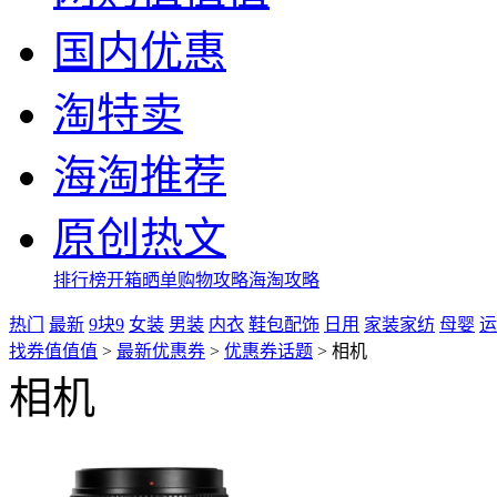
国内优惠
淘特卖
海淘推荐
原创热文
排行榜
开箱晒单
购物攻略
海淘攻略
热门
最新
9块9
女装
男装
内衣
鞋包配饰
日用
家装家纺
母婴
运
找券值值值
>
最新优惠券
>
优惠券话题
>
相机
相机