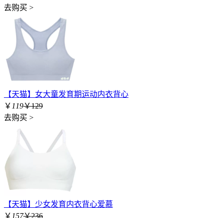
去购买 >
【天猫】女大童发育期运动内衣背心
￥
119
￥129
去购买 >
【天猫】少女发育内衣背心爱慕
￥
157
￥236