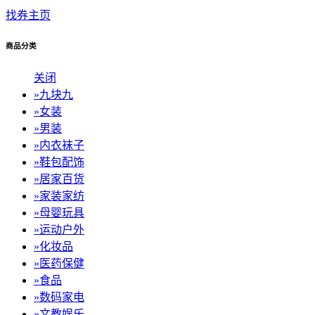
找券主页
商品分类
关闭
»
九块九
»
女装
»
男装
»
内衣袜子
»
鞋包配饰
»
居家百货
»
家装家纺
»
母婴玩具
»
运动户外
»
化妆品
»
医药保健
»
食品
»
数码家电
»
文教娱乐