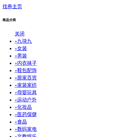
找券主页
商品分类
关闭
»
九块九
»
女装
»
男装
»
内衣袜子
»
鞋包配饰
»
居家百货
»
家装家纺
»
母婴玩具
»
运动户外
»
化妆品
»
医药保健
»
食品
»
数码家电
»
文教娱乐