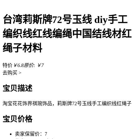
台湾莉斯牌72号玉线 diy手工
编织线红线编绳中国结线材红
绳子材料
特价
￥6.8
原价: ￥7
去
购买 >
宝贝描述
淘宝花花饰界祺琬饰品，莉斯牌72号玉线手工编织线红绳子
宝贝价格
卖家保留价：7