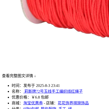
查看完整图文详情 ↓
时间：发布于 2025-8-3 23:41
名称：
莉斯牌72号玉线手工编织线红绳子
优惠价格：
￥6.8 包邮
商城：
淘宝优惠券
- 店铺：
花花饰界祺琬饰品
分类：
9块9包邮
,
鞋包配饰
,
手工
,
线