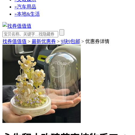
»
汽车用品
»
本地&生活
找券值值值
>
最新优惠券
>
9块9包邮
>
优惠券详情