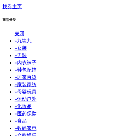
找券主页
商品分类
关闭
»
九块九
»
女装
»
男装
»
内衣袜子
»
鞋包配饰
»
居家百货
»
家装家纺
»
母婴玩具
»
运动户外
»
化妆品
»
医药保健
»
食品
»
数码家电
»
文教娱乐