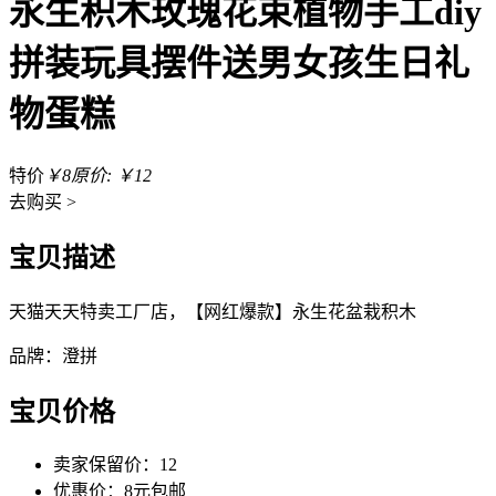
永生积木玫瑰花束植物手工diy
拼装玩具摆件送男女孩生日礼
物蛋糕
特价
￥8
原价: ￥12
去
购买 >
宝贝描述
天猫天天特卖工厂店，【网红爆款】永生花盆栽积木
品牌：澄拼
宝贝价格
卖家保留价：12
优惠价：8元包邮