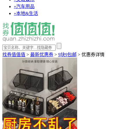
»
汽车用品
»
本地&生活
找券值值值
>
最新优惠券
>
9块9包邮
>
优惠券详情