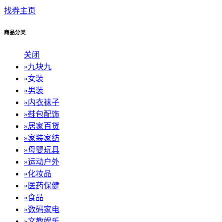
找券主页
商品分类
关闭
»
九块九
»
女装
»
男装
»
内衣袜子
»
鞋包配饰
»
居家百货
»
家装家纺
»
母婴玩具
»
运动户外
»
化妆品
»
医药保健
»
食品
»
数码家电
»
文教娱乐