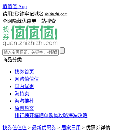
值值值 App
请用
3
秒钟牢记域名
zhizhizhi.com
全网隐藏优惠券一站搜索
商品分类
找券首页
网购值值值
国内优惠
淘特卖
海淘推荐
原创热文
排行榜
开箱晒单
购物攻略
海淘攻略
找券值值值
>
最新优惠券
>
居家日用
>
优惠券详情