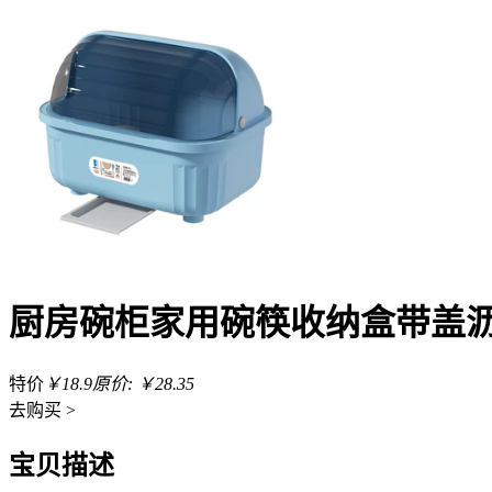
厨房碗柜家用碗筷收纳盒带盖
特价
￥18.9
原价: ￥28.35
去
购买 >
宝贝描述