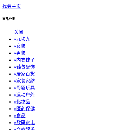
找券主页
商品分类
关闭
»
九块九
»
女装
»
男装
»
内衣袜子
»
鞋包配饰
»
居家百货
»
家装家纺
»
母婴玩具
»
运动户外
»
化妆品
»
医药保健
»
食品
»
数码家电
»
文教娱乐