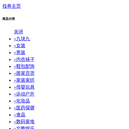
找券主页
商品分类
关闭
»
九块九
»
女装
»
男装
»
内衣袜子
»
鞋包配饰
»
居家百货
»
家装家纺
»
母婴玩具
»
运动户外
»
化妆品
»
医药保健
»
食品
»
数码家电
»
文教娱乐