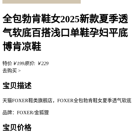
全包勃肯鞋女2025新款夏季透
气软底百搭浅口单鞋孕妇平底
博肯凉鞋
特价
￥199
原价: ￥229
去
购买 >
宝贝描述
天猫FOXER鞋类旗舰店，FOXER全包勃肯鞋女夏季透气软底
品牌：FOXER/金狐狸
宝贝价格