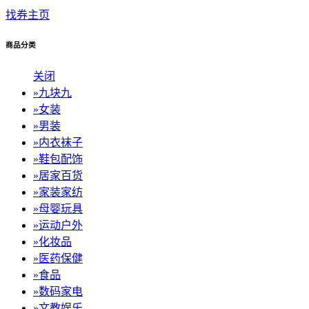
找券主页
商品分类
关闭
»
九块九
»
女装
»
男装
»
内衣袜子
»
鞋包配饰
»
居家百货
»
家装家纺
»
母婴玩具
»
运动户外
»
化妆品
»
医药保健
»
食品
»
数码家电
»
文教娱乐