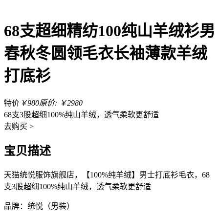
68支超细精纺100纯山羊绒衫男
春秋冬圆领毛衣长袖薄款羊绒
打底衫
特价
￥980
原价: ￥2980
68支3股超细100%纯山羊绒，透气柔软更舒适
去
购买 >
宝贝描述
天猫统悦服饰旗舰店，【100%纯羊绒】男士打底衫毛衣，68
支3股超细100%纯山羊绒，透气柔软更舒适
品牌：统悦（男装）