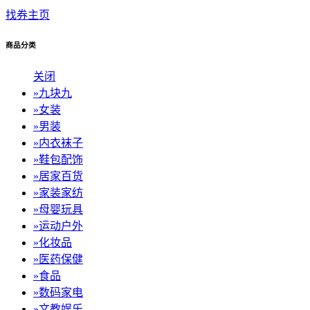
找券主页
商品分类
关闭
»
九块九
»
女装
»
男装
»
内衣袜子
»
鞋包配饰
»
居家百货
»
家装家纺
»
母婴玩具
»
运动户外
»
化妆品
»
医药保健
»
食品
»
数码家电
»
文教娱乐