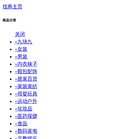
找券主页
商品分类
关闭
»
九块九
»
女装
»
男装
»
内衣袜子
»
鞋包配饰
»
居家百货
»
家装家纺
»
母婴玩具
»
运动户外
»
化妆品
»
医药保健
»
食品
»
数码家电
»
文教娱乐