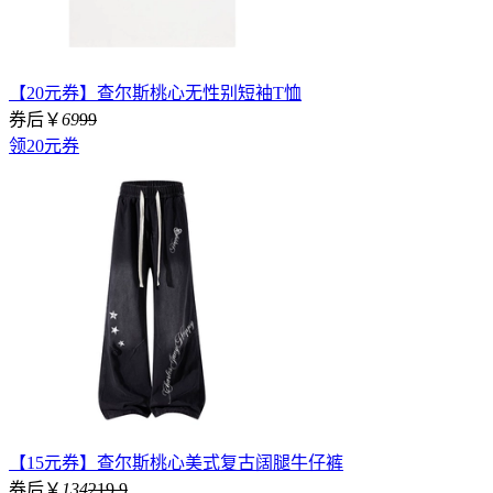
【20元券】查尔斯桃心无性别短袖T恤
券后￥
69
99
领20元券
【15元券】查尔斯桃心美式复古阔腿牛仔裤
券后￥
134
219.9