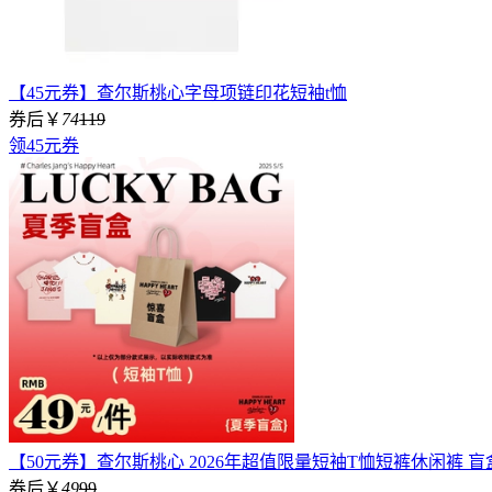
【45元券】查尔斯桃心字母项链印花短袖t恤
券后￥
74
119
领45元券
【50元券】查尔斯桃心 2026年超值限量短袖T恤短裤休闲裤 盲
券后￥
49
99