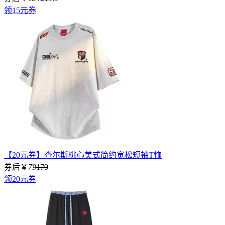
领15元券
【20元券】查尔斯桃心美式简约宽松短袖T恤
券后￥
79
179
领20元券