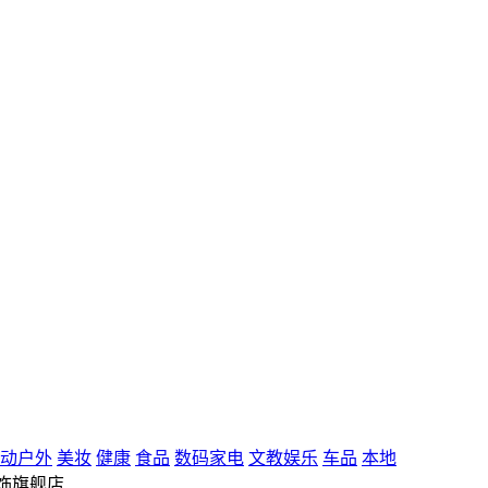
动户外
美妆
健康
食品
数码家电
文教娱乐
车品
本地
饰旗舰店