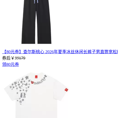
【80元券】查尔斯桃心 2026年夏季冰丝休闲长裤子男直筒宽
券后￥
99
179
领80元券