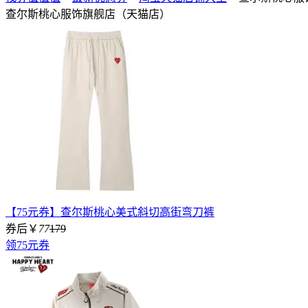
查尔斯桃心服饰旗舰店（天猫店）
【75元券】查尔斯桃心美式斜切高街弯刀裤
券后￥
77
179
领75元券