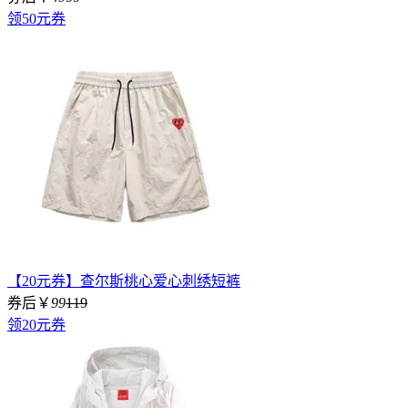
领50元券
【20元券】查尔斯桃心爱心刺绣短裤
券后￥
99
119
领20元券