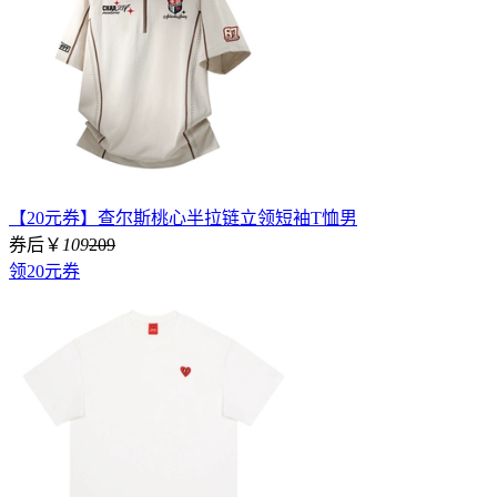
【20元券】查尔斯桃心半拉链立领短袖T恤男
券后￥
109
209
领20元券