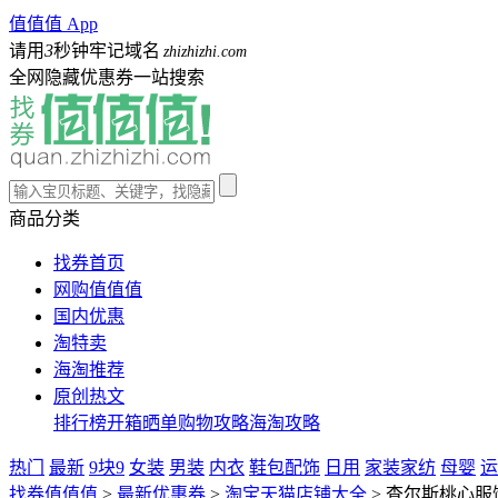
值值值 App
请用
3
秒钟牢记域名
zhizhizhi.com
全网隐藏优惠券一站搜索
商品分类
找券首页
网购值值值
国内优惠
淘特卖
海淘推荐
原创热文
排行榜
开箱晒单
购物攻略
海淘攻略
热门
最新
9块9
女装
男装
内衣
鞋包配饰
日用
家装家纺
母婴
运
找券值值值
>
最新优惠券
>
淘宝天猫店铺大全
>
查尔斯桃心服