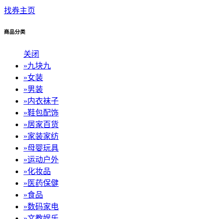
找券主页
商品分类
关闭
»
九块九
»
女装
»
男装
»
内衣袜子
»
鞋包配饰
»
居家百货
»
家装家纺
»
母婴玩具
»
运动户外
»
化妆品
»
医药保健
»
食品
»
数码家电
»
文教娱乐