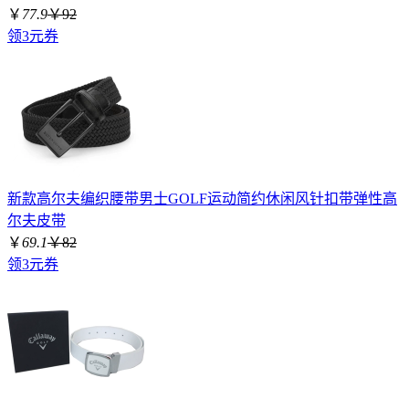
￥
77.9
￥92
领3元券
新款高尔夫编织腰带男士GOLF运动简约休闲风针扣带弹性高
尔夫皮带
￥
69.1
￥82
领3元券