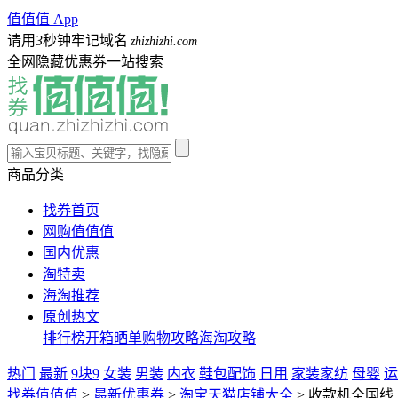
值值值 App
请用
3
秒钟牢记域名
zhizhizhi.com
全网隐藏优惠券一站搜索
商品分类
找券首页
网购值值值
国内优惠
淘特卖
海淘推荐
原创热文
排行榜
开箱晒单
购物攻略
海淘攻略
热门
最新
9块9
女装
男装
内衣
鞋包配饰
日用
家装家纺
母婴
运
找券值值值
>
最新优惠券
>
淘宝天猫店铺大全
>
收款机全国线