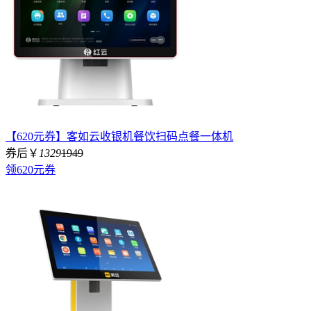
【620元券】客如云收银机餐饮扫码点餐一体机
券后￥
1329
1949
领620元券