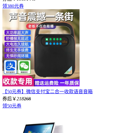
领380元券
【50元券】微信支付宝二合一收款语音音箱
券后￥
218
268
领50元券