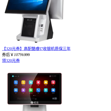
【320元券】高配酷睿I7收银机质保三年
券后￥
1079
1399
领320元券