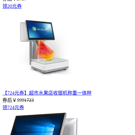
领20元券
【724元券】超市水果店收银机称重一体秤
券后￥
999
1723
领724元券