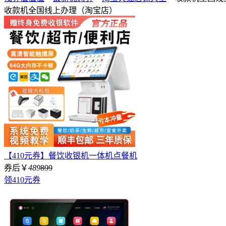
收款机全国线上办理（淘宝店）
【410元券】餐饮收银机一体机点餐机
券后￥
489
899
领410元券