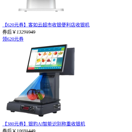
【620元券】客如云超市收银便利店收银机
券后￥
1329
1949
领620元券
【380元券】银豹AI智能识别称重收银机
券后￥
1069
1449