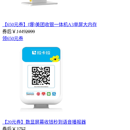
【650元券】[爆]美团收银一体机A3单屏大内存
券后￥
1449
2099
领650元券
【20元券】数显屏幕收钱秒到语音播报器
券后￥
37
57