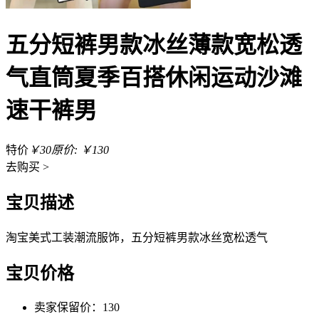
五分短裤男款冰丝薄款宽松透
气直筒夏季百搭休闲运动沙滩
速干裤男
特价
￥30
原价: ￥130
去
购买 >
宝贝描述
淘宝美式工装潮流服饰，五分短裤男款冰丝宽松透气
宝贝价格
卖家保留价：130