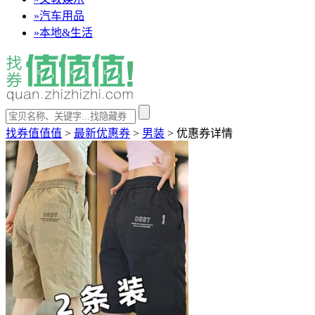
»
汽车用品
»
本地&生活
找券值值值
>
最新优惠券
>
男装
>
优惠券详情