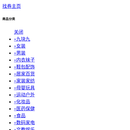
找券主页
商品分类
关闭
»
九块九
»
女装
»
男装
»
内衣袜子
»
鞋包配饰
»
居家百货
»
家装家纺
»
母婴玩具
»
运动户外
»
化妆品
»
医药保健
»
食品
»
数码家电
»
文教娱乐