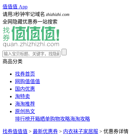
值值值 App
请用
3
秒钟牢记域名
zhizhizhi.com
全网隐藏优惠券一站搜索
商品分类
找券首页
网购值值值
国内优惠
淘特卖
海淘推荐
原创热文
排行榜
开箱晒单
购物攻略
海淘攻略
找券值值值
>
最新优惠券
>
内衣袜子家居服
>
优惠券详情