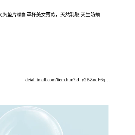
文胸垫片瑜伽罩杯美女薄款，天然乳胶 天生防螨
detail.tmall.com/item.htm?id=y2BZnqF6q…