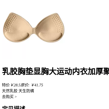
乳胶胸垫显胸大运动内衣加厚
特价
￥28.5
原价: ￥41.75
天然乳胶 天生防螨
去
购买 >
宝贝描述