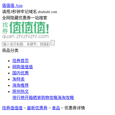
值值值 App
请用
3
秒钟牢记域名
zhizhizhi.com
全网隐藏优惠券一站搜索
商品分类
找券首页
网购值值值
国内优惠
淘特卖
海淘推荐
原创热文
排行榜
开箱晒单
购物攻略
海淘攻略
找券值值值
>
最新优惠券
>
食品
>
优惠券详情