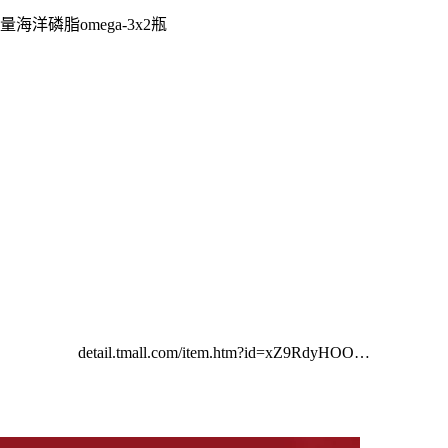
洋磷脂omega-3x2瓶
detail.tmall.com/item.htm?id=xZ9RdyHOO…