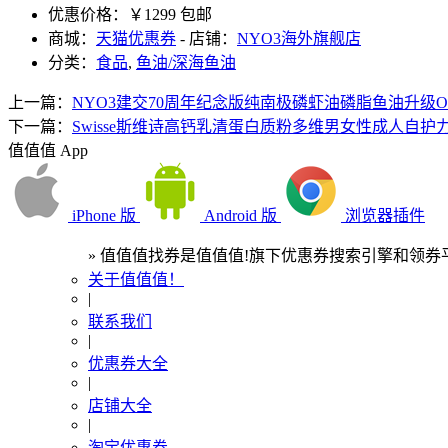
优惠价格：
￥1299 包邮
商城：
天猫优惠券
- 店铺：
NYO3海外旗舰店
分类：
食品
,
鱼油/深海鱼油
上一篇：
NYO3建交70周年纪念版纯南极磷虾油磷脂鱼油升级Ome
下一篇：
Swisse斯维诗高钙乳清蛋白质粉多维男女性成人自护
值值值 App
iPhone 版
Android 版
浏览器插件
» 值值值找券是值值值!旗下优惠券搜索引擎和领券平
关于值值值！
|
联系我们
|
优惠券大全
|
店铺大全
|
淘宝优惠券