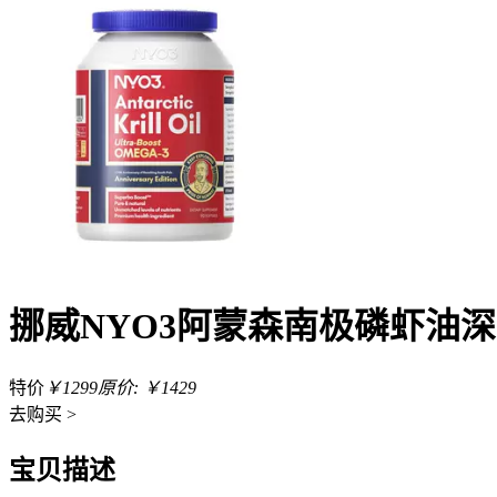
挪威NYO3阿蒙森南极磷虾油深海
特价
￥1299
原价: ￥1429
去
购买 >
宝贝描述