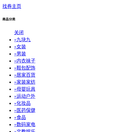
找券主页
商品分类
关闭
»
九块九
»
女装
»
男装
»
内衣袜子
»
鞋包配饰
»
居家百货
»
家装家纺
»
母婴玩具
»
运动户外
»
化妆品
»
医药保健
»
食品
»
数码家电
»
文教娱乐