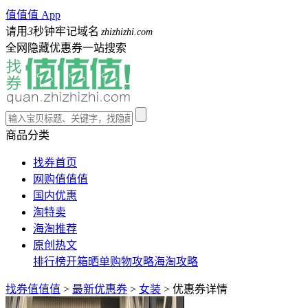
值值值 App
请用
3
秒钟牢记域名
zhizhizhi.com
全网隐藏优惠券一站搜索
商品分类
找券首页
网购值值值
国内优惠
淘特卖
海淘推荐
原创热文
排行榜
开箱晒单
购物攻略
海淘攻略
找券值值值
>
最新优惠券
>
女装
>
优惠券详情