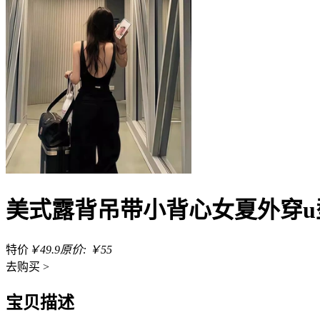
美式露背吊带小背心女夏外穿
特价
￥49.9
原价: ￥55
去
购买 >
宝贝描述