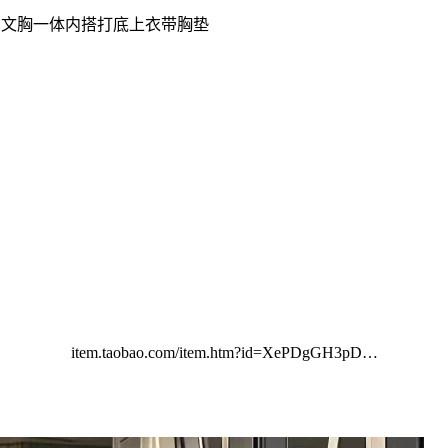
美背文胸一体内搭打底上衣带胸垫
item.taobao.com/item.htm?id=XePDgGH3pD…