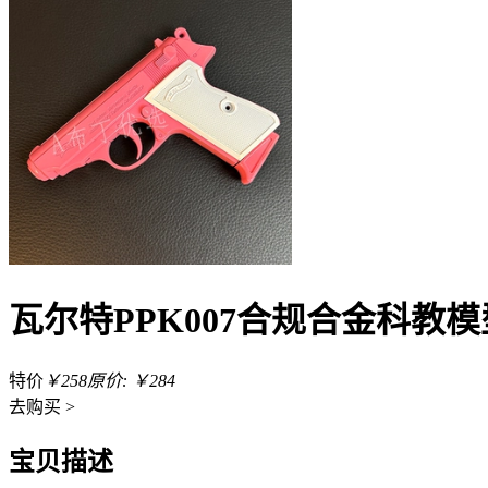
瓦尔特PPK007合规合金科
特价
￥258
原价: ￥284
去
购买 >
宝贝描述