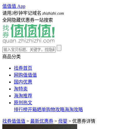
值值值 App
请用
3
秒钟牢记域名
zhizhizhi.com
全网隐藏优惠券一站搜索
商品分类
找券首页
网购值值值
国内优惠
淘特卖
海淘推荐
原创热文
排行榜
开箱晒单
购物攻略
海淘攻略
找券值值值
>
最新优惠券
>
母婴
>
优惠券详情