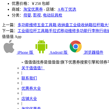
优惠价格：
￥258 包邮
商城：
淘宝优惠券
- 店铺：
A布丁优选
分类：
母婴
,
影视
,
电动玩具枪
上一篇：
多功能维修五金工具箱 收纳盒工业级收纳箱拉杆箱大
下一篇：
工业级拉杆工具箱手拉式移动维修多功能行李拖行收
值值值 App
iPhone 版
Android 版
浏览器插件
» 值值值找券是值值值!旗下优惠券搜索引擎和领券平
关于值值值！
|
联系我们
|
优惠券大全
|
店铺大全
|
淘宝优惠券