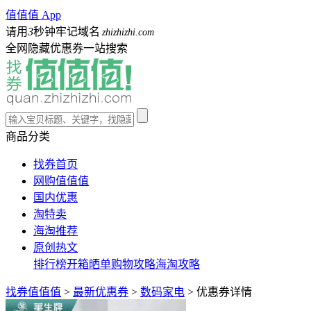
值值值 App
请用
3
秒钟牢记域名
zhizhizhi.com
全网隐藏优惠券一站搜索
商品分类
找券首页
网购值值值
国内优惠
淘特卖
海淘推荐
原创热文
排行榜
开箱晒单
购物攻略
海淘攻略
找券值值值
>
最新优惠券
>
数码家电
>
优惠券详情