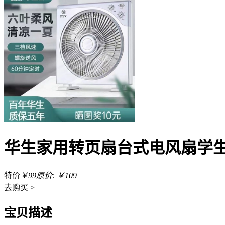
华生家用转页扇台式电风扇学
特价
￥99
原价: ￥109
去
购买 >
宝贝描述