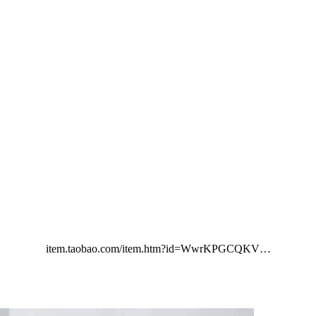
item.taobao.com/item.htm?id=WwrKPGCQKV…