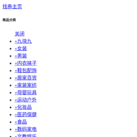
找券主页
商品分类
关闭
»
九块九
»
女装
»
男装
»
内衣袜子
»
鞋包配饰
»
居家百货
»
家装家纺
»
母婴玩具
»
运动户外
»
化妆品
»
医药保健
»
食品
»
数码家电
»
文教娱乐