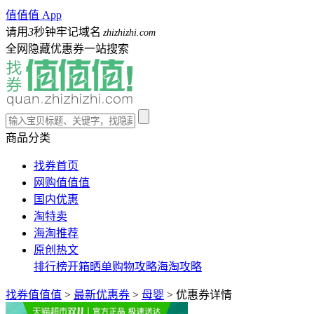
值值值 App
请用
3
秒钟牢记域名
zhizhizhi.com
全网隐藏优惠券一站搜索
商品分类
找券首页
网购值值值
国内优惠
淘特卖
海淘推荐
原创热文
排行榜
开箱晒单
购物攻略
海淘攻略
找券值值值
>
最新优惠券
>
母婴
>
优惠券详情