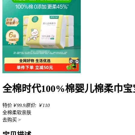
全棉时代100%棉婴儿棉柔巾宝
特价
￥99.9
原价: ￥110
全棉柔软亲肤
去
购买 >
宝贝描述