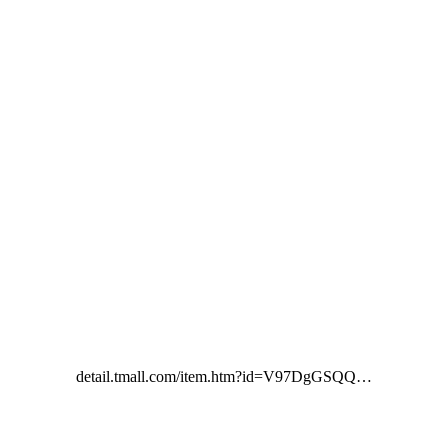
detail.tmall.com/item.htm?id=V97DgGSQQ…