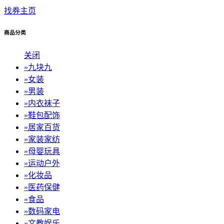
找券主页
商品分类
关闭
»
九块九
»
女装
»
男装
»
内衣袜子
»
鞋包配饰
»
居家百货
»
家装家纺
»
母婴玩具
»
运动户外
»
化妆品
»
医药保健
»
食品
»
数码家电
»
文教娱乐