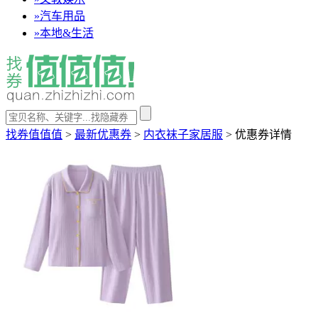
»
汽车用品
»
本地&生活
找券值值值
>
最新优惠券
>
内衣袜子家居服
>
优惠券详情