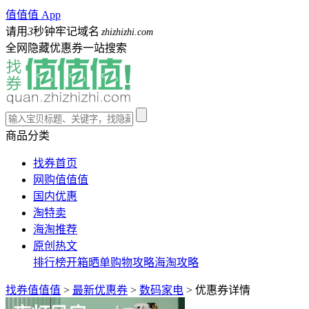
值值值 App
请用
3
秒钟牢记域名
zhizhizhi.com
全网隐藏优惠券一站搜索
商品分类
找券首页
网购值值值
国内优惠
淘特卖
海淘推荐
原创热文
排行榜
开箱晒单
购物攻略
海淘攻略
找券值值值
>
最新优惠券
>
数码家电
>
优惠券详情