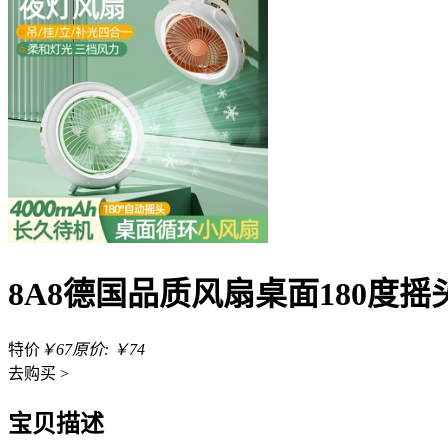
8A8德国品质风扇桌面180度
特价
￥67
原价: ￥74
去
购买 >
宝贝描述