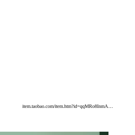
item.taobao.com/item.htm?id=qqMRo8InmA…