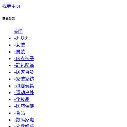
找券主页
商品分类
关闭
»
九块九
»
女装
»
男装
»
内衣袜子
»
鞋包配饰
»
居家百货
»
家装家纺
»
母婴玩具
»
运动户外
»
化妆品
»
医药保健
»
食品
»
数码家电
»
文教娱乐