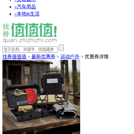
»
汽车用品
»
本地&生活
找券值值值
>
最新优惠券
>
运动户外
>
优惠券详情