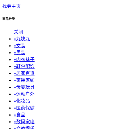
找券主页
商品分类
关闭
»
九块九
»
女装
»
男装
»
内衣袜子
»
鞋包配饰
»
居家百货
»
家装家纺
»
母婴玩具
»
运动户外
»
化妆品
»
医药保健
»
食品
»
数码家电
»
文教娱乐