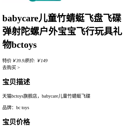
babycare儿童竹蜻蜓飞盘飞碟
弹射陀螺户外宝宝飞行玩具礼
物bctoys
特价
￥39.9
原价: ￥149
去
购买 >
宝贝描述
天猫bctoys旗舰店，babycare儿童竹蜻蜓飞碟
品牌：bc toys
宝贝价格