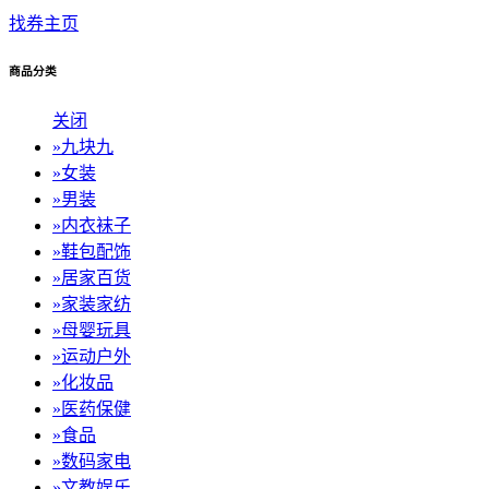
找券主页
商品分类
关闭
»
九块九
»
女装
»
男装
»
内衣袜子
»
鞋包配饰
»
居家百货
»
家装家纺
»
母婴玩具
»
运动户外
»
化妆品
»
医药保健
»
食品
»
数码家电
»
文教娱乐