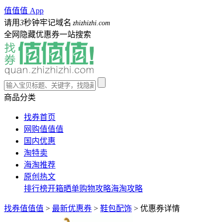
值值值 App
请用
3
秒钟牢记域名
zhizhizhi.com
全网隐藏优惠券一站搜索
商品分类
找券首页
网购值值值
国内优惠
淘特卖
海淘推荐
原创热文
排行榜
开箱晒单
购物攻略
海淘攻略
找券值值值
>
最新优惠券
>
鞋包配饰
>
优惠券详情