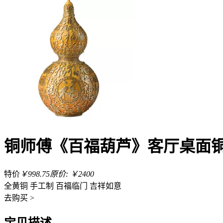
铜师傅《百福葫芦》客厅桌面铜
特价
￥998.75
原价: ￥2400
全黄铜 手工制 百福临门 吉祥如意
去
购买 >
宝贝描述