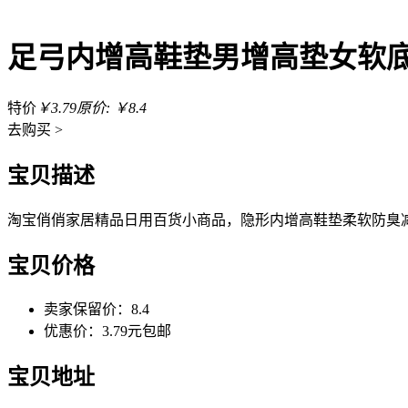
足弓内增高鞋垫男增高垫女软
特价
￥3.79
原价: ￥8.4
去
购买 >
宝贝描述
淘宝俏俏家居精品日用百货小商品，隐形内增高鞋垫柔软防臭
宝贝价格
卖家保留价：8.4
优惠价：3.79元包邮
宝贝地址