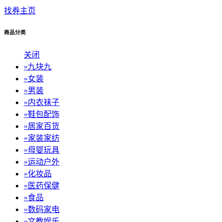
找券主页
商品分类
关闭
»
九块九
»
女装
»
男装
»
内衣袜子
»
鞋包配饰
»
居家百货
»
家装家纺
»
母婴玩具
»
运动户外
»
化妆品
»
医药保健
»
食品
»
数码家电
»
文教娱乐