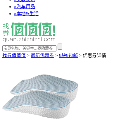
»
汽车用品
»
本地&生活
找券值值值
>
最新优惠券
>
9块9包邮
>
优惠券详情