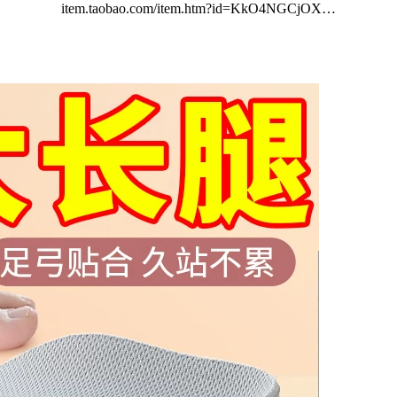
item.taobao.com/item.htm?id=KkO4NGCjOX…