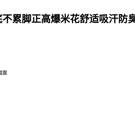
底不累脚正高爆米花舒适吸汗防
减震