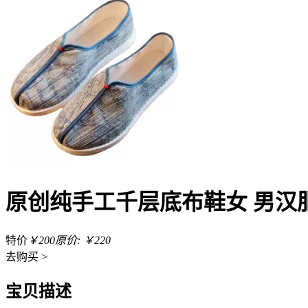
原创纯手工千层底布鞋女 男汉
特价
￥200
原价: ￥220
去
购买 >
宝贝描述