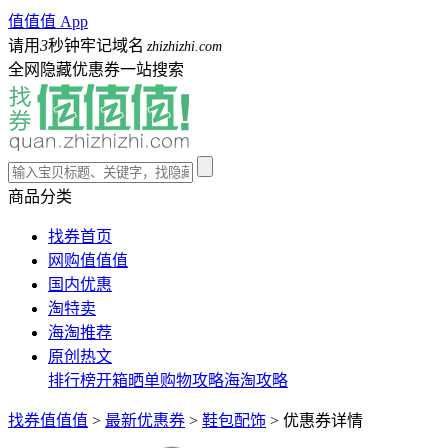
值值值 App
请用
3
秒钟牢记域名
zhizhizhi.com
全网隐藏优惠券一站搜索
商品分类
找券首页
网购值值值
国内优惠
淘特卖
海淘推荐
原创热文
排行榜
开箱晒单
购物攻略
海淘攻略
找券值值值
>
最新优惠券
>
鞋包配饰
>
优惠券详情