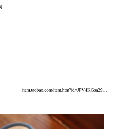
风
item.taobao.com/item.htm?id=JPV4KGsa29…