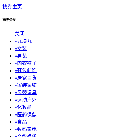
找券主页
商品分类
关闭
»
九块九
»
女装
»
男装
»
内衣袜子
»
鞋包配饰
»
居家百货
»
家装家纺
»
母婴玩具
»
运动户外
»
化妆品
»
医药保健
»
食品
»
数码家电
»
文教娱乐