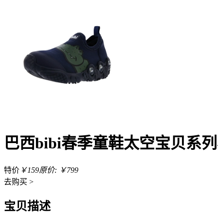
巴西bibi春季童鞋太空宝贝系
特价
￥159
原价: ￥799
去
购买 >
宝贝描述