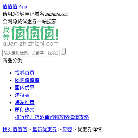
值值值 App
请用
3
秒钟牢记域名
zhizhizhi.com
全网隐藏优惠券一站搜索
商品分类
找券首页
网购值值值
国内优惠
淘特卖
海淘推荐
原创热文
排行榜
开箱晒单
购物攻略
海淘攻略
找券值值值
>
最新优惠券
>
母婴
>
优惠券详情