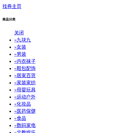
找券主页
商品分类
关闭
»
九块九
»
女装
»
男装
»
内衣袜子
»
鞋包配饰
»
居家百货
»
家装家纺
»
母婴玩具
»
运动户外
»
化妆品
»
医药保健
»
食品
»
数码家电
»
文教娱乐