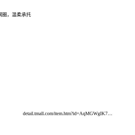
软钢圈，温柔承托
detail.tmall.com/item.htm?id=AqMGWgIK7…