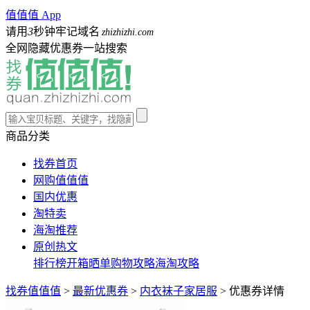
值值值 App
请用
3
秒钟牢记域名
zhizhizhi.com
全网隐藏优惠券一站搜索
商品分类
找券首页
网购值值值
国内优惠
淘特卖
海淘推荐
原创热文
排行榜
开箱晒单
购物攻略
海淘攻略
找券值值值
>
最新优惠券
>
内衣袜子家居服
>
优惠券详情