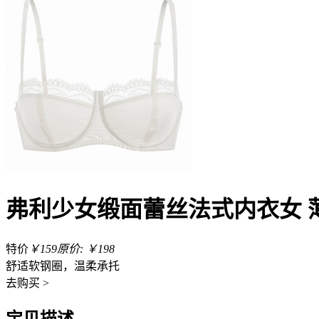
弗利少女缎面蕾丝法式内衣女 
特价
￥159
原价: ￥198
舒适软钢圈，温柔承托
去
购买 >
宝贝描述