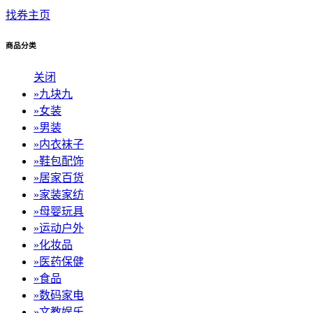
找券主页
商品分类
关闭
»
九块九
»
女装
»
男装
»
内衣袜子
»
鞋包配饰
»
居家百货
»
家装家纺
»
母婴玩具
»
运动户外
»
化妆品
»
医药保健
»
食品
»
数码家电
»
文教娱乐