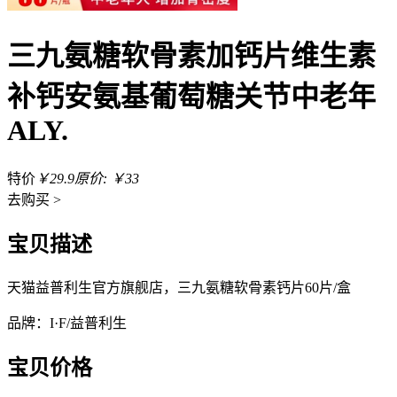
三九氨糖软骨素加钙片维生素
补钙安氨基葡萄糖关节中老年
ALY.
特价
￥29.9
原价: ￥33
去
购买 >
宝贝描述
天猫益普利生官方旗舰店，三九氨糖软骨素钙片60片/盒
品牌：I·F/益普利生
宝贝价格