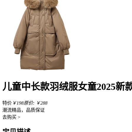
儿童中长款羽绒服女童2025
特价
￥198
原价: ￥288
潮流精品，品质保证
去
购买 >
宝贝描述