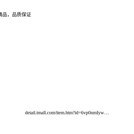
精品，品质保证
detail.tmall.com/item.htm?id=6vp0nmIyw…