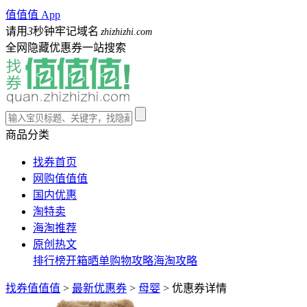
值值值 App
请用
3
秒钟牢记域名
zhizhizhi.com
全网隐藏优惠券一站搜索
商品分类
找券首页
网购值值值
国内优惠
淘特卖
海淘推荐
原创热文
排行榜
开箱晒单
购物攻略
海淘攻略
找券值值值
>
最新优惠券
>
母婴
>
优惠券详情