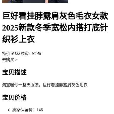
巨好看挂脖露肩灰色毛衣女款
2025新款冬季宽松内搭打底针
织衫上衣
特价
￥133
原价: ￥146
去
购买 >
宝贝描述
淘宝暖你一整天服装，巨好看挂脖露肩灰色毛衣
宝贝价格
卖家保留价：146