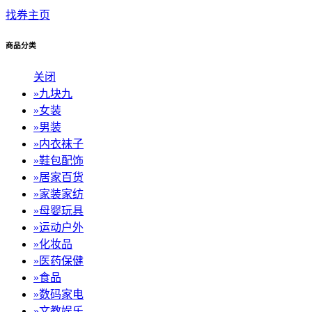
找券主页
商品分类
关闭
»
九块九
»
女装
»
男装
»
内衣袜子
»
鞋包配饰
»
居家百货
»
家装家纺
»
母婴玩具
»
运动户外
»
化妆品
»
医药保健
»
食品
»
数码家电
»
文教娱乐