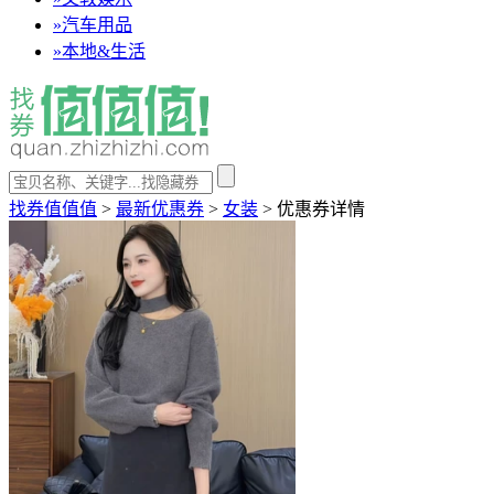
»
汽车用品
»
本地&生活
找券值值值
>
最新优惠券
>
女装
>
优惠券详情