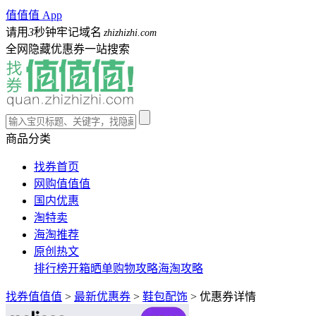
值值值 App
请用
3
秒钟牢记域名
zhizhizhi.com
全网隐藏优惠券一站搜索
商品分类
找券首页
网购值值值
国内优惠
淘特卖
海淘推荐
原创热文
排行榜
开箱晒单
购物攻略
海淘攻略
找券值值值
>
最新优惠券
>
鞋包配饰
>
优惠券详情