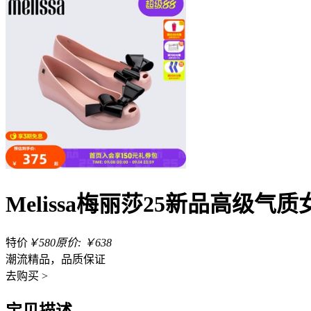
Melissa梅丽莎25新品高级气
特价
￥580
原价: ￥638
潮流精品，品质保证
去
购买 >
宝贝描述