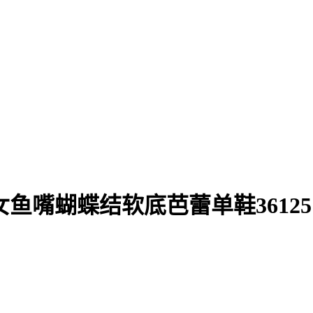
质女鱼嘴蝴蝶结软底芭蕾单鞋36125