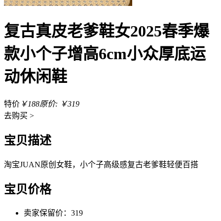
复古真皮老爹鞋女2025春季爆
款小个子增高6cm小众厚底运
动休闲鞋
特价
￥188
原价: ￥319
去
购买 >
宝贝描述
淘宝JUAN原创女鞋，小个子高级感复古老爹鞋轻便百搭
宝贝价格
卖家保留价：319