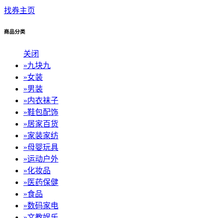
找券主页
商品分类
关闭
»
九块九
»
女装
»
男装
»
内衣袜子
»
鞋包配饰
»
居家百货
»
家装家纺
»
母婴玩具
»
运动户外
»
化妆品
»
医药保健
»
食品
»
数码家电
»
文教娱乐