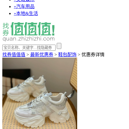
»
汽车用品
»
本地&生活
找券值值值
>
最新优惠券
>
鞋包配饰
>
优惠券详情