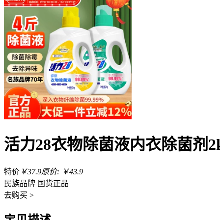
活力28衣物除菌液内衣除菌剂
特价
￥37.9
原价: ￥43.9
民族品牌 国货正品
去
购买 >
宝贝描述