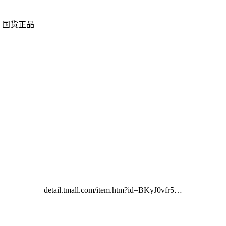
 国货正品
detail.tmall.com/item.htm?id=BKyJ0vfr5…