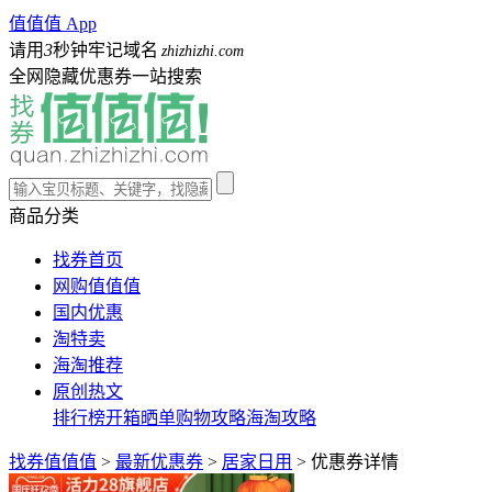
值值值 App
请用
3
秒钟牢记域名
zhizhizhi.com
全网隐藏优惠券一站搜索
商品分类
找券首页
网购值值值
国内优惠
淘特卖
海淘推荐
原创热文
排行榜
开箱晒单
购物攻略
海淘攻略
找券值值值
>
最新优惠券
>
居家日用
>
优惠券详情