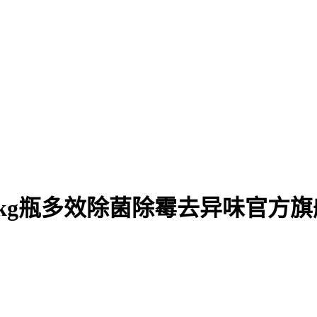
2kg瓶多效除菌除霉去异味官方旗